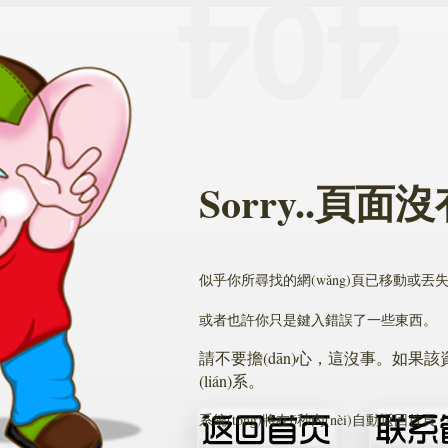
Sorry..頁面沒
似乎你所尋找的網(wǎng)頁已移動或丟失了
或者也許你只是鍵入錯誤了一些東西。
請不要擔(dān)心，這沒事。如果
(lián)系。
系統(tǒng)將在6秒內(nèi)自動返回首頁